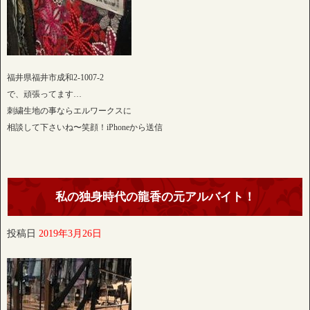
福井県福井市成和2-1007-2
で、頑張ってます…
刺繍生地の事ならエルワークスに
相談して下さいね〜笑顔！iPhoneから送信
私の独身時代の龍香の元アルバイト！
投稿日
2019年3月26日