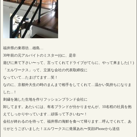
福井県の東尋坊…雄島…
30年前の元アルバイトのミスター(t)に、是非
遊びに来て下さい〜って、言ってくれてドライブがてらに、やって来ました(！)
「エルワークス」って、立派な会社の代表取締役に
なっていて…たまげてます…笑！
なのに、京都外大生の時のまんまで相手をしてくれて…温かい気持ちになりま
した...！
刺繍を施した生地を作りフッションブランド会社に
卸してます。あたいには、有名ブランドが分かりませんが、10名程の社員を抱
えてしっかりやっています…頑張って下さいね〜！
会社が終わるのを待って、福井県の海鮮を食べて帰ります…呼んでくれて、あ
りがとうございました！エルワークスに発展あれ〜笑顔iPhoneから送信