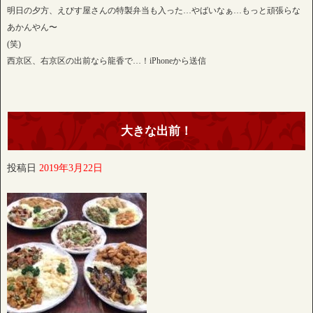
明日の夕方、えびす屋さんの特製弁当も入った…やばいなぁ…もっと頑張らな
あかんやん〜
(笑)
西京区、右京区の出前なら龍香で…！iPhoneから送信
大きな出前！
投稿日
2019年3月22日