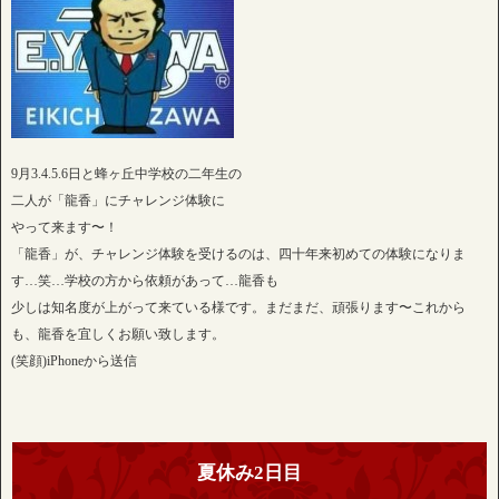
9月3.4.5.6日と蜂ヶ丘中学校の二年生の
二人が「龍香」にチャレンジ体験に
やって来ます〜！
「龍香」が、チャレンジ体験を受けるのは、四十年来初めての体験になりま
す…笑…学校の方から依頼があって…龍香も
少しは知名度が上がって来ている様です。まだまだ、頑張ります〜これから
も、龍香を宜しくお願い致します。
(笑顔)iPhoneから送信
夏休み2日目