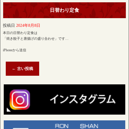
日替わり定食
投稿日
2024年8月8日
本日の日替わり定食は
「焼き餃子と唐揚げの盛り合わせ」です…
iPhoneから送信
←
古い投稿