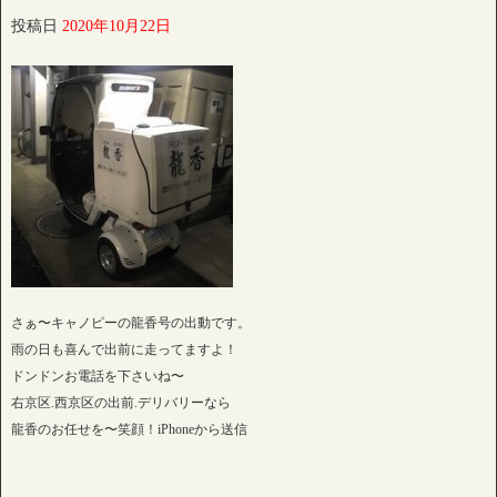
投稿日
2020年10月22日
さぁ〜キャノピーの龍香号の出動です。
雨の日も喜んで出前に走ってますよ！
ドンドンお電話を下さいね〜
右京区.西京区の出前.デリバリーなら
龍香のお任せを〜笑顔！iPhoneから送信