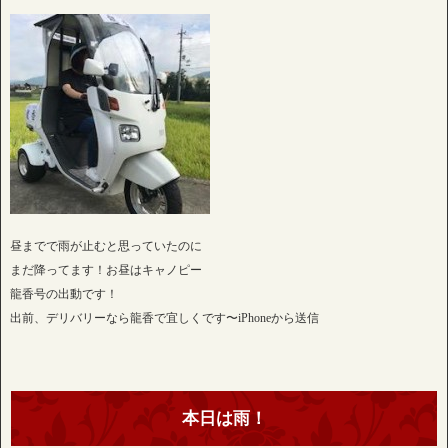
昼までで雨が止むと思っていたのに
まだ降ってます！お昼はキャノピー
龍香号の出動です！
出前、デリバリーなら龍香で宜しくです〜iPhoneから送信
本日は雨！