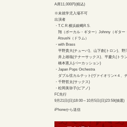
A席11,000円(税込)
※未就学児入場不可
出演者
・T.C.R.横浜銀蝿R.S.
翔（ボーカル・ギター）Johnny（ギター
Atsushi（ドラム）
・with Brass
平野貴大(チューバ)、山下創(トロン)、野
井上雄哉(テナーサックス)、平慶久(トラン
橋本憲人(パーカッション)
・Japan Pops Orchestra
ダブル弦カルテット(ヴァイオリン×４、チェ
・千野哲太(サックス)
・松岡美弥子(ピアノ)
FC先行
9月21日(日)18:00～10月5日(日)23:59(抽選)
iPhoneから送信