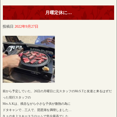
月曜定休に…
投稿日
2022年9月27日
前から予定していた、26日の月曜日に元スタッフのMr.S.Tと友達と来るはずだ
った現行スタッフの
Mrs.A.Kは、残念ながら小さな子供が微熱の為に
ドタキャンで…三人で、琵琶湖を満喫しました…
久々の水上スキースラロームで気分最高でした…