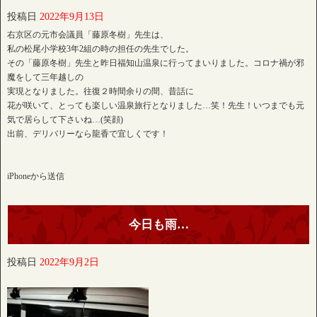
投稿日
2022年9月13日
右京区の元市会議員「藤原冬樹」先生は、
私の松尾小学校3年2組の時の担任の先生でした。
その「藤原冬樹」先生と昨日福知山温泉に行ってまいりました。コロナ禍が邪
魔をして三年越しの
実現となりました。往復２時間余りの間、昔話に
花が咲いて、とっても楽しい温泉旅行となりました…笑！先生！いつまでも元
気で居らして下さいね…(笑顔)
出前、デリバリーなら龍香で宜しくです！
iPhoneから送信
今日も雨…
投稿日
2022年9月2日