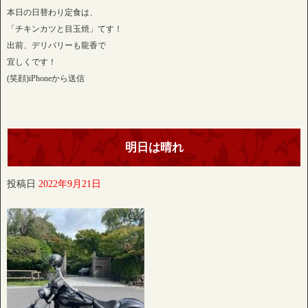
本日の日替わり定食は、
「チキンカツと目玉焼」てす！
出前、デリバリーも龍香で
宜しくです！
(笑顔)iPhoneから送信
明日は晴れ
投稿日
2022年9月21日