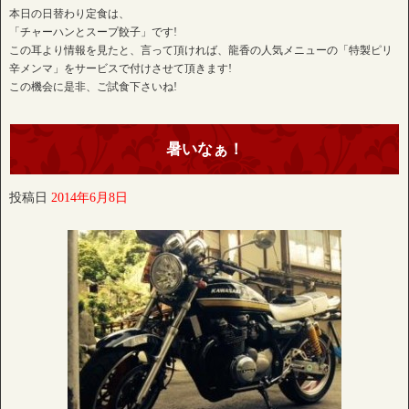
本日の日替わり定食は、
「チャーハンとスープ餃子」です!
この耳より情報を見たと、言って頂ければ、龍香の人気メニューの「特製ピリ
辛メンマ」をサービスで付けさせて頂きます!
この機会に是非、ご試食下さいね!
暑いなぁ！
投稿日
2014年6月8日