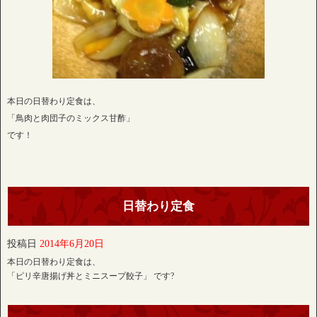
本日の日替わり定食は、
「鳥肉と肉団子のミックス甘酢」
です！
日替わり定食
投稿日
2014年6月20日
本日の日替わり定食は、
「ピリ辛唐揚げ丼とミニスープ餃子」 です?