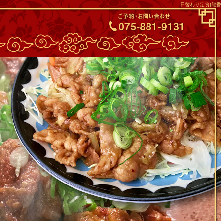
日替わり定食|龍香