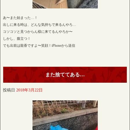
あ〜また始まった…！
出しに来る時は、どんな気持ちで来るんやろ…
コソコソと見つからん様に来てるんやろか〜
しかし、腹立つ！
でも出前は龍香ですよ〜笑顔！iPhoneから送信
また捨ててある…
投稿日
2018年3月22日