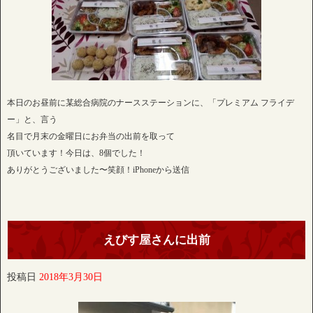
本日のお昼前に某総合病院のナースステーションに、「プレミアム フライデ
ー」と、言う
名目で月末の金曜日にお弁当の出前を取って
頂いています！今日は、8個でした！
ありがとうございました〜笑顔！iPhoneから送信
えびす屋さんに出前
投稿日
2018年3月30日