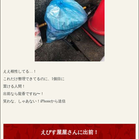
ええ根性してる…！
これだけ整理できてるのに、1個目に
置ける人間！
出前なら龍香ですね〜！
笑わな、しゃあない！iPhoneから送信
えびす屋屋さんに出前！