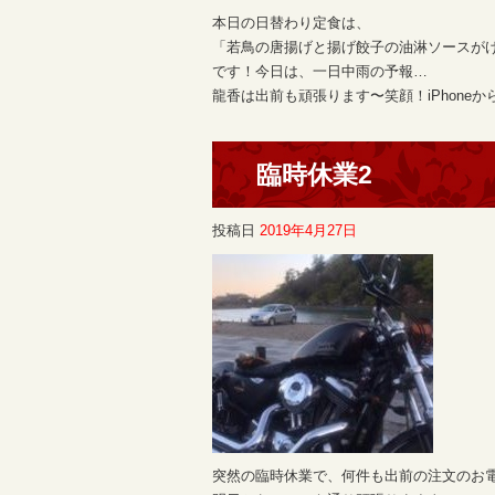
本日の日替わり定食は、
「若鳥の唐揚げと揚げ餃子の油淋ソースが
です！今日は、一日中雨の予報…
龍香は出前も頑張ります〜笑顔！iPhoneか
臨時休業2
投稿日
2019年4月27日
突然の臨時休業で、何件も出前の注文のお