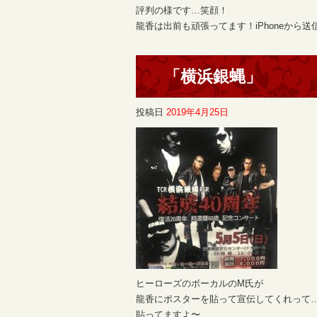
評判の様です…笑顔！
龍香は出前も頑張ってます！iPhoneから送
「横浜銀蝿」
投稿日
2019年4月25日
ヒーローズのボーカルのM氏が
龍香にポスターを貼って宣伝してくれって
貼ってますよ〜