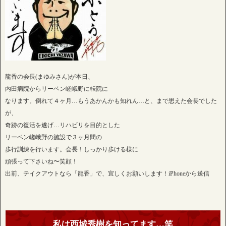
龍香の会長(まゆみさん)が本日、
内田病院からリーベン嵯峨野に転院に
なります。倒れて４ヶ月…もうあかんかも知れん…と、まで思えた会長でした
が、
奇跡の復活を遂げ…リハビリを目的とした
リーベン嵯峨野の施設で３ヶ月間の
歩行訓練を行います。会長！しっかり歩ける様に
頑張って下さいね〜笑顔！
出前、テイクアウトなら「龍香」で、宜しくお願いします！iPhoneから送信
私は西城秀樹を知ってます…笑