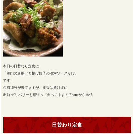
本日の日替わり定食は
「鶏肉の唐揚げと揚げ餃子の油淋ソースがけ」
です！
台風10号が来てますが、龍香は負けずに
出前.デリバリーも頑張って走ってます！iPhoneから送信
日替わり定食