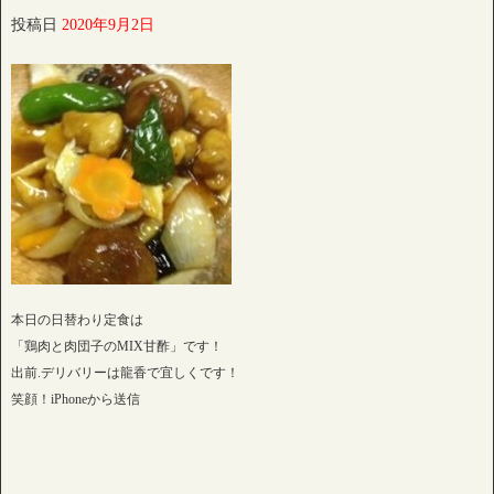
投稿日
2020年9月2日
本日の日替わり定食は
「鶏肉と肉団子のMIX甘酢」です！
出前.デリバリーは龍香で宜しくです！
笑顔！iPhoneから送信