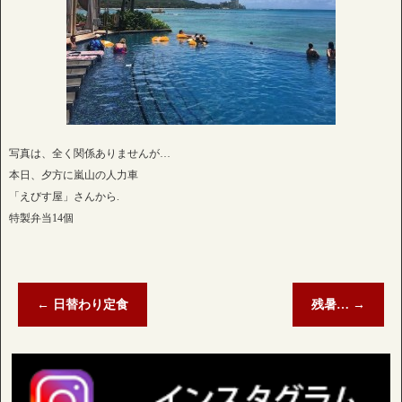
写真は、全く関係ありませんが…
本日、夕方に嵐山の人力車
「えびす屋」さんから.
特製弁当14個
←
日替わり定食
残暑…
→