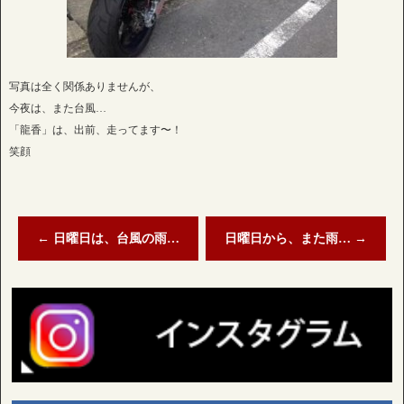
写真は全く関係ありませんが、
今夜は、また台風…
「龍香」は、出前、走ってます〜！
笑顔
←
日曜日は、台風の雨…
日曜日から、また雨…
→