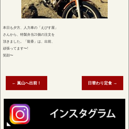
本日も夕方、人力車の「えびす屋」
さんから、特製弁当21個の注文を
頂きました。「龍香」は、出前、
頑張ってます〜!
笑顔〜
←
嵐山へ出前！
日替わり定食
→