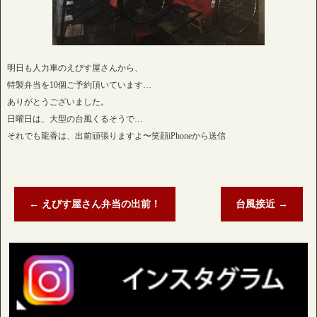
明日も人力車のえびす屋さんから、
特製弁当を10個ご予約頂いています…
ありがとうございました。
日曜日は、大型の台風くるそうで…
それでも龍香は、出前頑張りますよ〜笑顔iPhoneから送信
←
えびす屋さん弁当の出前！
台風接近
→