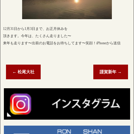
12月31日から1月3日まで、お正月休みを
頂きます。今年は、たくさん走りました〜
来年も走ります〜出前のお電話をお待ちしてます〜笑顔！iPhoneから送信
←
松尾大社
謹賀新年
→