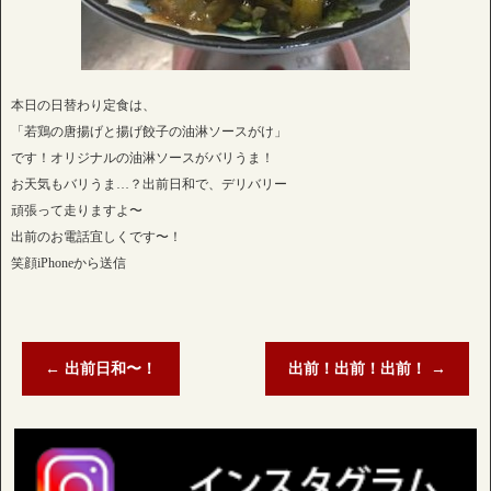
本日の日替わり定食は、
「若鶏の唐揚げと揚げ餃子の油淋ソースがけ」
です！オリジナルの油淋ソースがバリうま！
お天気もバリうま…？出前日和で、デリバリー
頑張って走りますよ〜
出前のお電話宜しくです〜！
笑顔iPhoneから送信
←
出前日和〜！
出前！出前！出前！
→