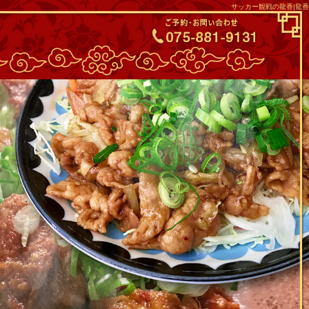
サッカー観戦の龍香|龍香