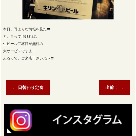
本日、耳よりな情報を見た〓
と、言って頂ければ、
生ビール二杯目が無料の
大サービスですよ！
ふるって、ご来店下さいね〜〓
←
日替わり定食
出前！
→