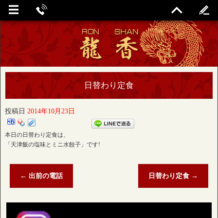
日替わり定食
投稿日
2014年10月23日
本日の日替わり定食は、
「天津飯の塩味とミニ水餃子」です!
←
出前の電話
日替わり定食
→