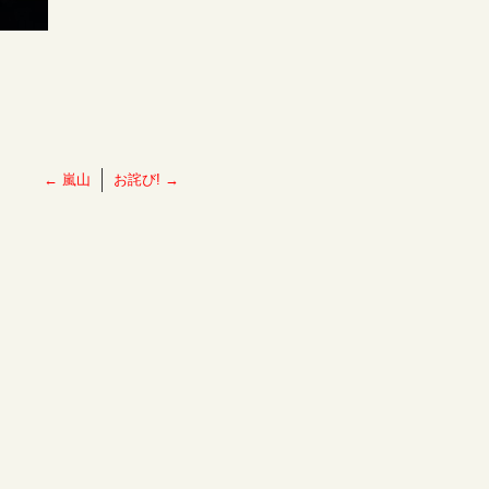
←
嵐山
お詫び!
→