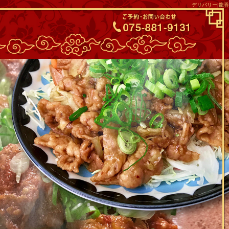
デリバリー|龍香