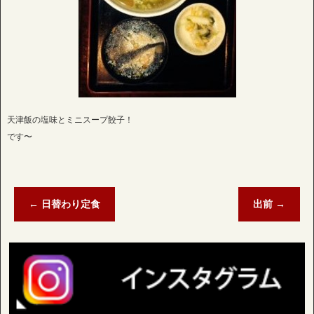
天津飯の塩味とミニスープ餃子！
です〜
←
日替わり定食
出前
→