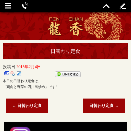
日替わり定食
投稿日
2015年2月4日
本日の日替わり定食は、
「鶏肉と野菜の四川風炒め」です!
←
日替わり定食
日替わり定食
→