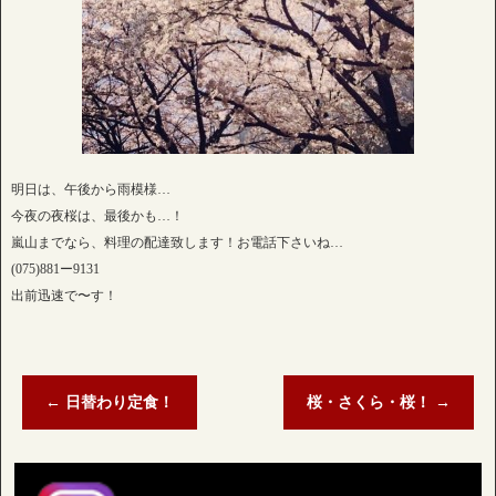
明日は、午後から雨模様…
今夜の夜桜は、最後かも…！
嵐山までなら、料理の配達致します！お電話下さいね…
(075)881ー9131
出前迅速で〜す！
←
日替わり定食！
桜・さくら・桜！
→