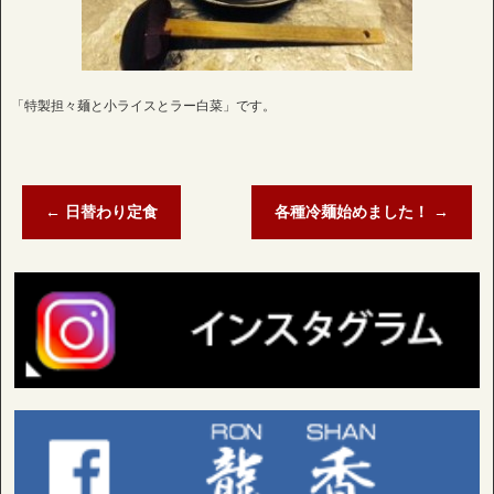
「特製担々麺と小ライスとラー白菜」です。
←
日替わり定食
各種冷麺始めました！
→