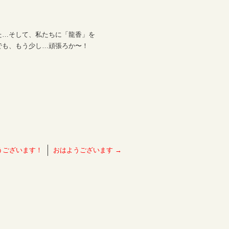
た…そして、私たちに「龍香」を
でも、もう少し…頑張ろか〜！
うございます！
おはようございます
→