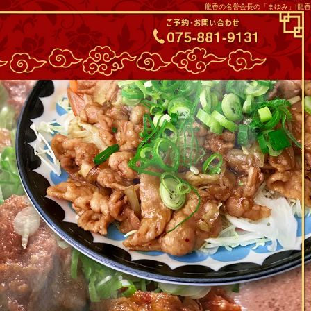
龍香の名誉会長の「まゆみ」|龍香