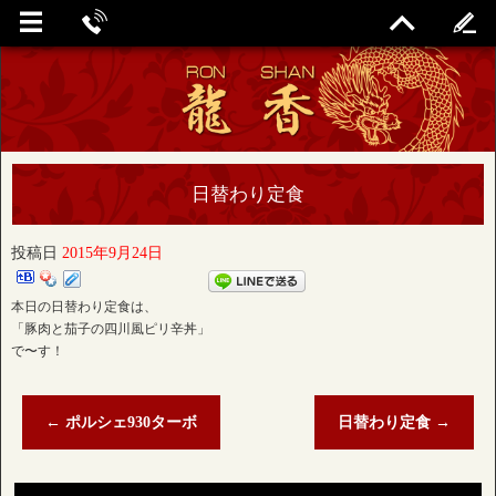
日替わり定食
投稿日
2015年9月24日
本日の日替わり定食は、
「豚肉と茄子の四川風ピリ辛丼」
で〜す！
←
ポルシェ930ターボ
日替わり定食
→