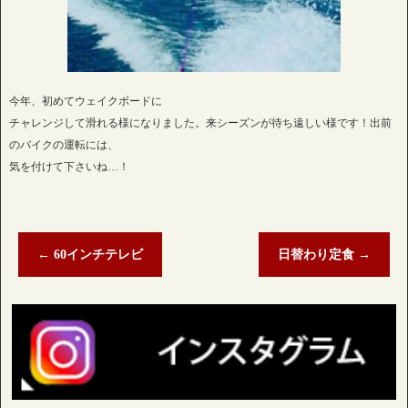
今年、初めてウェイクボードに
チャレンジして滑れる様になりました。来シーズンが待ち遠しい様です！出前
のバイクの運転には、
気を付けて下さいね…！
←
60インチテレビ
日替わり定食
→