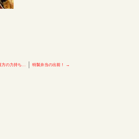
裏方の力持ち…
特製弁当の出前！
→