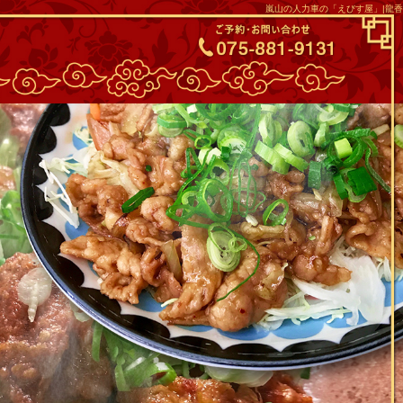
嵐山の人力車の「えびす屋」|龍香