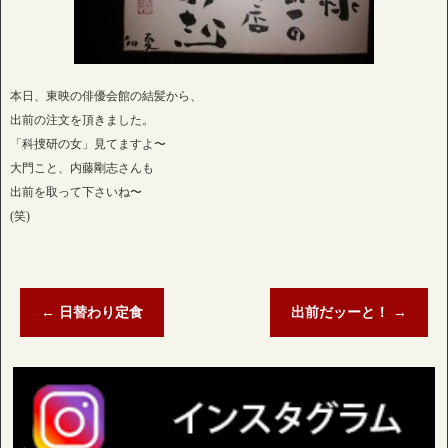
本日、東映の俳優会館の結髪から、
出前の注文を頂きました。
「科捜研の女」見てますよ〜
大門こと、内藤剛志さんも
出前を取って下さいね〜
(笑)
←
日替わり定食
出前だッーと！
→