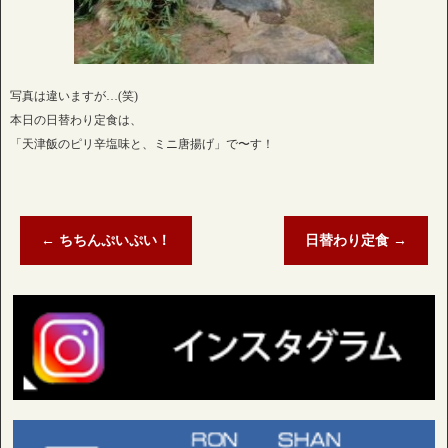
写真は違いますが…(笑)
本日の日替わり定食は、
「天津飯のピリ辛塩味と、ミニ唐揚げ」で〜す！
←
ちちんぷいぷい！
日替わり定食
→