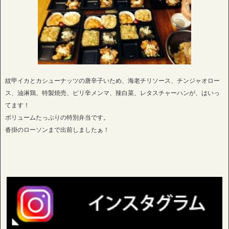
紋甲イカとカシューナッツの唐辛子いため、海老チリソース、チンジャオロー
ス、油淋鶏、特製焼売、ピリ辛メンマ、辣白菜、レタスチャーハンが、はいっ
てます！
ボリュームたっぷりの特別弁当です。
沓掛のローソンまで出前しましたぁ！