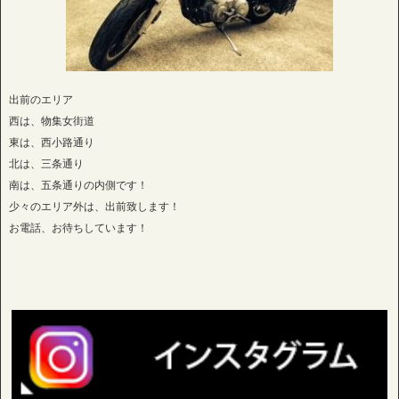
出前のエリア
西は、物集女街道
東は、西小路通り
北は、三条通り
南は、五条通りの内側です！
少々のエリア外は、出前致します！
お電話、お待ちしています！