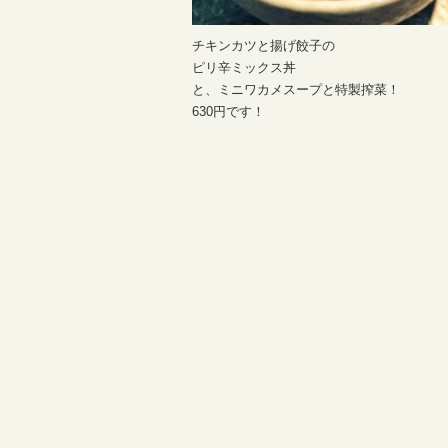
チキンカツと揚げ餃子の
ピリ辛ミックス丼
と、ミニワカメスープと特製搾菜！
630円です！