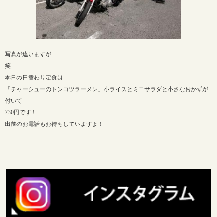
写真が違いますが…
笑
本日の日替わり定食は
「チャーシューのトンコツラーメン」小ライスとミニサラダと小さなおかずが
付いて
730円です！
出前のお電話もお待ちしていますよ！