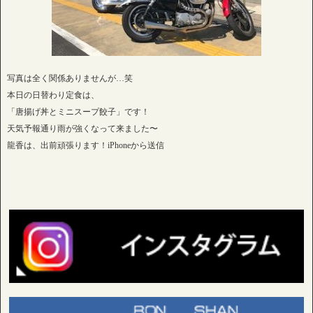
写真は全く関係ありませんが…笑
本日の日替わり定食は、
「唐揚げ丼とミニスープ餃子」です！
天気予報通り雨が強くなって来ました〜
龍香は、出前頑張ります！iPhoneから送信