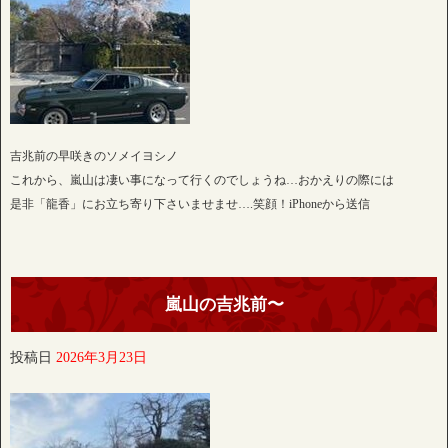
吉兆前の早咲きのソメイヨシノ
これから、嵐山は凄い事になって行くのでしょうね…おかえりの際には
是非「龍香」にお立ち寄り下さいませませ….笑顔！iPhoneから送信
嵐山の吉兆前〜
投稿日
2026年3月23日