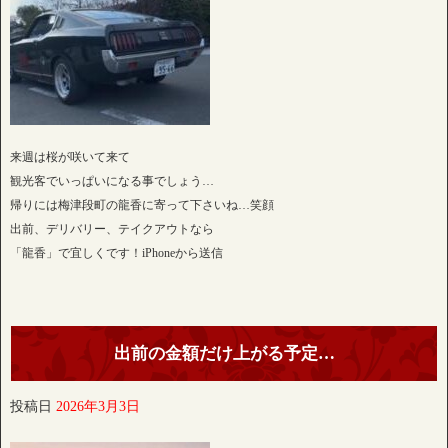
来週は桜が咲いて来て
観光客でいっぱいになる事でしょう…
帰りには梅津段町の龍香に寄って下さいね…笑顔
出前、デリバリー、テイクアウトなら
「龍香」で宜しくです！iPhoneから送信
出前の金額だけ上がる予定…
投稿日
2026年3月3日