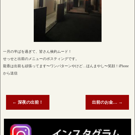
一月の半ばを過ぎて、皆さん倹約ムード！
せっせと出前のメニューのポスティングです。
龍香は出前も頑張ってます〜ワンパターンやけど…ほんまやし〜笑顔！iPhone
から送信
←
深夜の出前！
出前のお金…
→