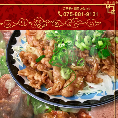
台風！|龍香