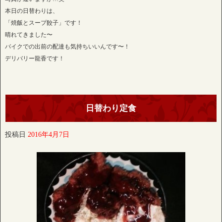
本日の日替わりは、
「焼飯とスープ餃子」です！
晴れてきました〜
バイクでの出前の配達も気持ちいいんです〜！
デリバリー龍香です！
日替わり定食
投稿日
2016年4月7日