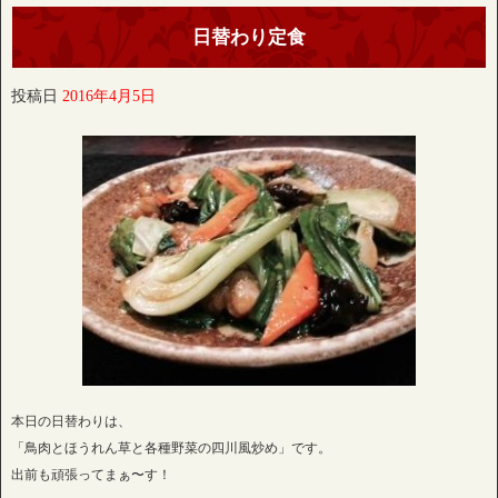
日替わり定食
投稿日
2016年4月5日
本日の日替わりは、
「鳥肉とほうれん草と各種野菜の四川風炒め」です。
出前も頑張ってまぁ〜す！