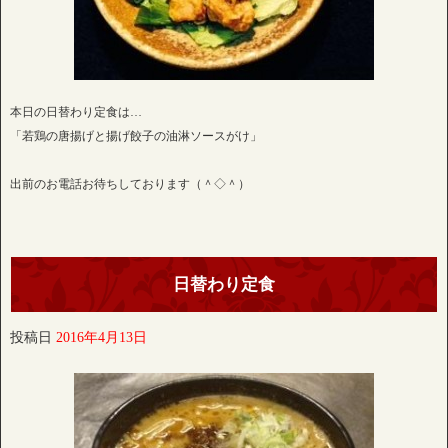
本日の日替わり定食は…
「若鶏の唐揚げと揚げ餃子の油淋ソースがけ」
出前のお電話お待ちしております（＾◇＾）
日替わり定食
投稿日
2016年4月13日