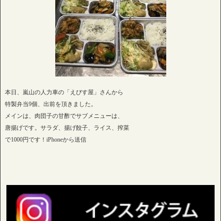
本日、嵐山の人力車の「えびす屋」さんから
特製弁当9個、出前を頂きました。
メインは、肉団子の甘酢でサブメニューは、
唐揚げです。サラダ、揚げ餃子、ライス、搾菜
で1000円です！iPhoneから送信