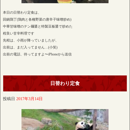
本日の日替わり定食は、
回鍋鶏丁(鶏肉と各種野菜の唐辛子味噌炒め)
中華甘味噌のテン麺醤と特製豆板醤で炒めた
程良い甘辛料理です
先程は、小雨が降っていましたが、
出前は、まだ入ってません…(小笑)
出前の電話、待ってますよ〜iPhoneから送信
日替わり定食
投稿日
2017年3月14日