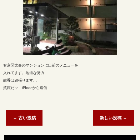
右京区太秦のマンションに出前のメニューを
入れてます。地道な努力…
龍香は頑張ります…
笑顔だッ！iPhoneから送信
←
古い投稿
新しい投稿
→