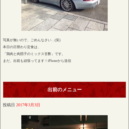
写真が無いので、ごめんなさい…(笑)
本日の日替わり定食は、
「鶏肉と肉団子のミックス甘酢」です。
まだ、出前も頑張ってます！iPhoneから送信
出前のメニュー
投稿日
2017年3月3日