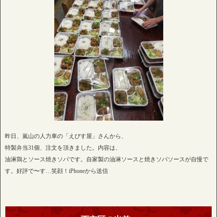
昨日、嵐山の人力車の「えびす屋」さんから、
特製弁当31個、注文を頂きました。内容は、
油淋鶏とソース焼きソパです。自家製の油淋ソースと焼きソパソースが自慢で
す。好評で〜す…笑顔！iPhoneから送信