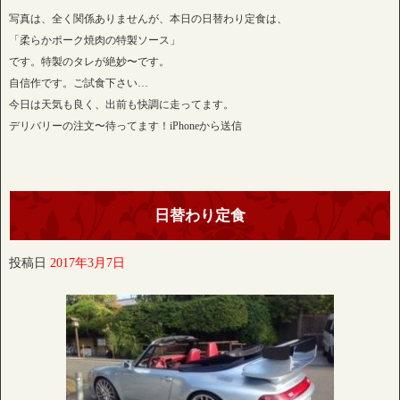
写真は、全く関係ありませんが、本日の日替わり定食は、
「柔らかポーク焼肉の特製ソース」
です。特製のタレが絶妙〜です。
自信作です。ご試食下さい…
今日は天気も良く、出前も快調に走ってます。
デリバリーの注文〜待ってます！iPhoneから送信
日替わり定食
投稿日
2017年3月7日