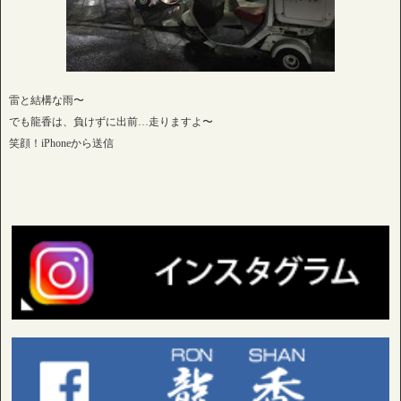
雷と結構な雨〜
でも龍香は、負けずに出前…走りますよ〜
笑顔！iPhoneから送信