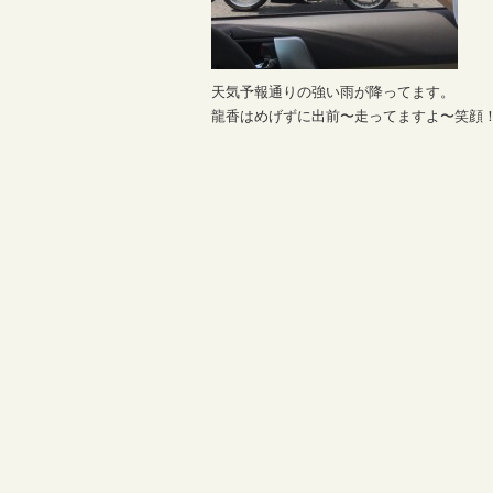
天気予報通りの強い雨が降ってます。
龍香はめげずに出前〜走ってますよ〜笑顔！i