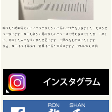
昨夜も23時40分ぐらいにコラボさんから出前のご注文を頂きました！ありがと
うございます！今日も朝から秀樹さんのニュースで持ちきりでしたね…！楽し
い、充実した人生を送られたと思います…ご冥福をお祈りいたします。
さぁ、今日は夜は雨模様…龍香は出前〜頑張りますよ！iPhoneから送信